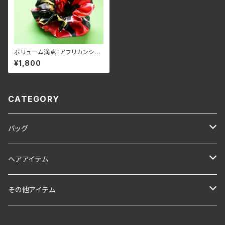
ボリューム満点！アフリカンシル
クサテンのフリルシュシュ①
¥1,800
CATEGORY
バッグ
トートバッグ
ヘアアイテム
ショルダーバッグ
シュシュ
その他アイテム
ポーチ
ヘアターバン
スカート