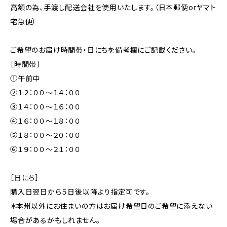
高額の為、手渡し配送会社を使用いたします。（日本郵便orヤマト
宅急便）
ご希望のお届け時間帯・日にちを備考欄にご記載ください。
［時間帯］
①午前中
②１２：００〜１４：００
③１４：００〜１６：００
④１６：００〜１８：００
⑤１８：００〜２０：００
⑥１９：００〜２１：００
［日にち］
購入日翌日から５日後以降より指定可です。
＊本州以外にお住まいの方はお届け希望日のご希望に添えない
場合があるかもしれません。