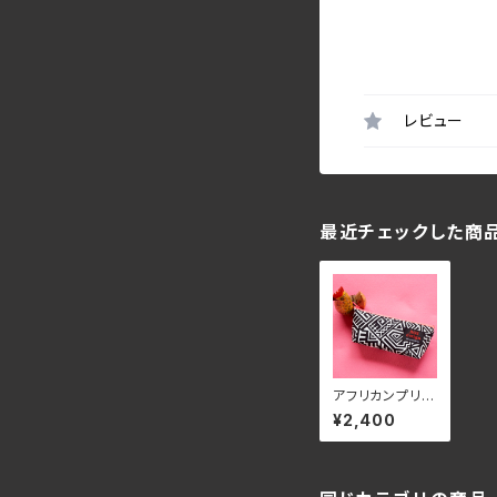
レビュー
最近チェックした商
アフリカンプリン
ト【モノトーンポ
¥2,400
ーチ】sold