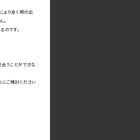
により全く柄の出
ん。
るのです。
出会うことができな
めにご検討ください