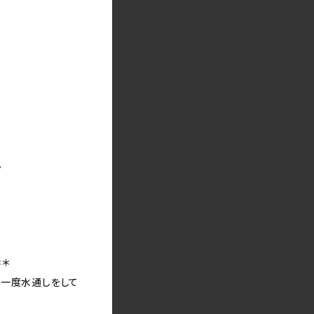
。
＊
に一度水通しをして